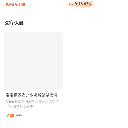
￥18.97
￥208
低至
起
预售价
医疗保健
宝宝用深海盐水鼻腔清洁喷雾
Gifrer肌肤蕾深海盐水鼻腔清洁喷雾
（适用鼻炎高发季）
￥59
￥79