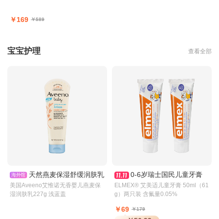
￥169
￥589
宝宝护理
查看全部
天然燕麦保湿舒缓润肤乳
0-6岁瑞士国民儿童牙膏
海外馆
美国Aveeno艾惟诺无香婴儿燕麦保
ELMEX® 艾美适儿童牙膏 50ml（61
湿润肤乳227g 浅蓝盖
g）两只装 含氟量0.05%
￥69
￥179