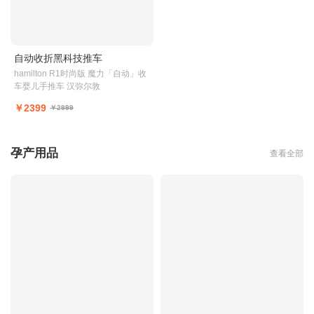
自动收折黑科技推车
hamilton R1时尚版 魔力「自动」收
车婴儿手推车 汉弥尔敦
￥2399
￥2999
孕产用品
查看全部