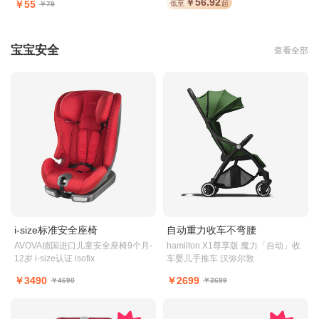
￥56.92
￥55
低至
起
￥79
宝宝安全
查看全部
i-size标准安全座椅
自动重力收车不弯腰
AVOVA德国进口儿童安全座椅9个月-
hamilton X1尊享版 魔力「自动」收
12岁 i-size认证 isofix
车婴儿手推车 汉弥尔敦
￥3490
￥2699
￥4690
￥3699