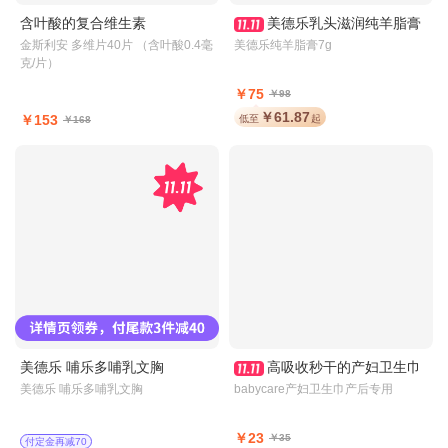
含叶酸的复合维生素
美德乐乳头滋润纯羊脂膏
金斯利安 多维片40片 （含叶酸0.4毫
美德乐纯羊脂膏7g
克/片）
￥75
￥98
￥61.87
￥153
低至
起
￥168
美德乐 哺乐多哺乳文胸
高吸收秒干的产妇卫生巾
美德乐 哺乐多哺乳文胸
babycare产妇卫生巾产后专用
￥23
￥35
付定金再减70